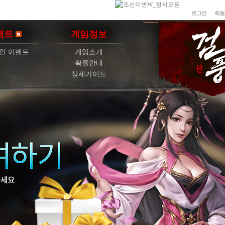
로그인
회원
벤트
게임정보
인 이벤트
게임소개
확률안내
상세가이드