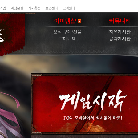
가입
계정분실
캐시충전
보안센터
고객센터
아이템샵
커뮤니티
보석 구매/선물
자유게시판
구매내역
공략게시판